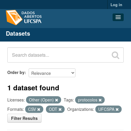
Log in
Datasets
Datasets
Organizations
Groups
About
Order by
1 dataset found
Licenses:
Other (Open)
Tags:
protocolos
Formats:
CSV
ODT
Organizations:
UFCSPA
Filter Results