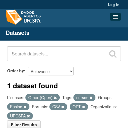
Log in
Datasets
Datasets
Organizations
Groups
About
Order by
1 dataset found
Licenses:
Other (Open)
Tags:
cursos
Groups:
Ensino
Formats:
CSV
ODT
Organizations:
UFCSPA
Filter Results