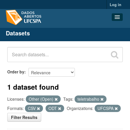
Log in
Datasets
Datasets
Organizations
Groups
About
Order by
1 dataset found
Licenses:
Other (Open)
Tags:
teletrabalho
Formats:
CSV
ODT
Organizations:
UFCSPA
Filter Results