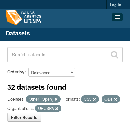
Log in
Datasets
Datasets
Organizations
Groups
About
Order by
32 datasets found
Licenses:
Other (Open)
Formats:
CSV
ODT
Organizations:
UFCSPA
Filter Results