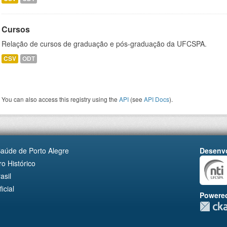
Cursos
Relação de cursos de graduação e pós-graduação da UFCSPA.
CSV
ODT
You can also access this registry using the
API
(see
API Docs
).
Saúde de Porto Alegre
Desenvo
o Histórico
asil
cial
Powere