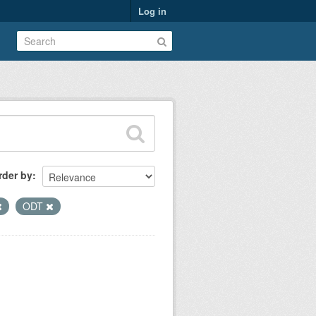
Log in
rder by
ODT