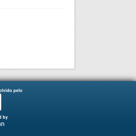
lvido pelo
d by