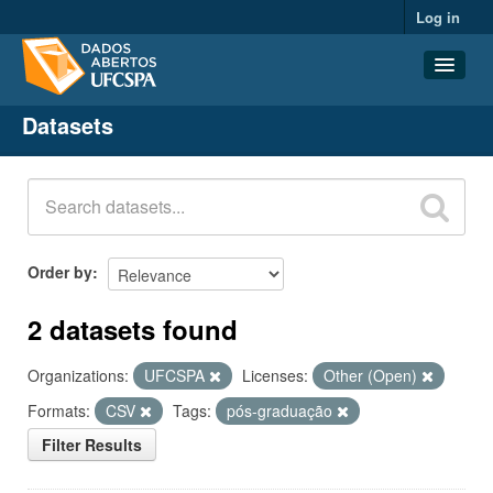
Log in
Datasets
Datasets
Organizations
Groups
About
Order by
2 datasets found
Organizations:
UFCSPA
Licenses:
Other (Open)
Formats:
CSV
Tags:
pós-graduação
Filter Results