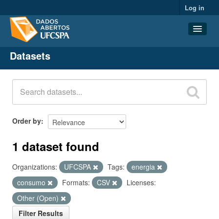
Log in
Datasets
Datasets
Organizations
Groups
About
Order by
1 dataset found
Organizations:
UFCSPA
Tags:
energia
consumo
Formats:
CSV
Licenses:
Other (Open)
Filter Results