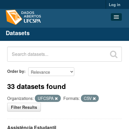
Log in
Datasets
Datasets
Organizations
Groups
About
Order by
33 datasets found
Organizations:
UFCSPA
Formats:
CSV
Filter Results
Assistência Estudantil