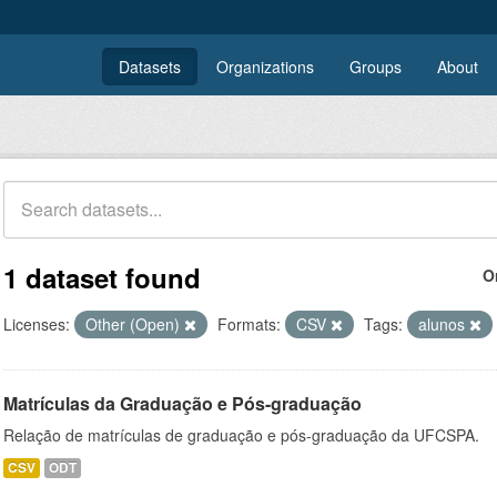
Datasets
Organizations
Groups
About
1 dataset found
O
Licenses:
Other (Open)
Formats:
CSV
Tags:
alunos
Matrículas da Graduação e Pós-graduação
Relação de matrículas de graduação e pós-graduação da UFCSPA.
CSV
ODT