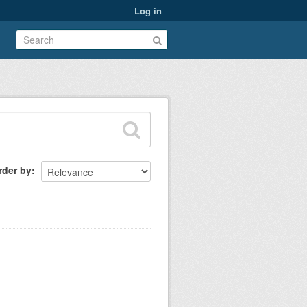
Log in
rder by