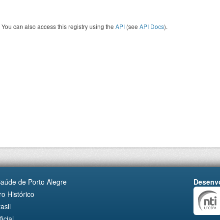
You can also access this registry using the
API
(see
API Docs
).
Saúde de Porto Alegre
Desenvo
o Histórico
asil
cial