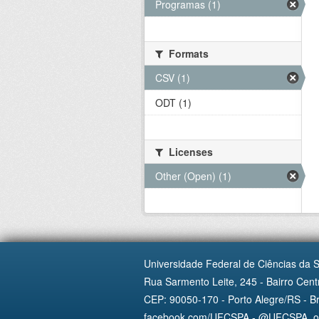
Programas (1)
Formats
CSV (1)
ODT (1)
Licenses
Other (Open) (1)
Universidade Federal de Ciências da 
Rua Sarmento Leite, 245 - Bairro Centr
CEP: 90050-170 - Porto Alegre/RS - Br
facebook.com/UFCSPA - @UFCSPA_ofi