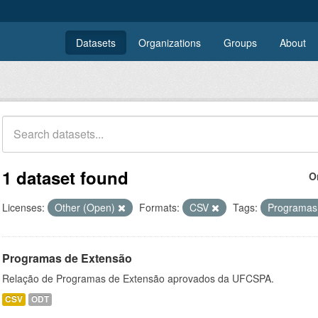
Datasets
Organizations
Groups
About
1 dataset found
O
Licenses:
Other (Open)
Formats:
CSV
Tags:
Programa
Programas de Extensão
Relação de Programas de Extensão aprovados da UFCSPA.
CSV
ODT