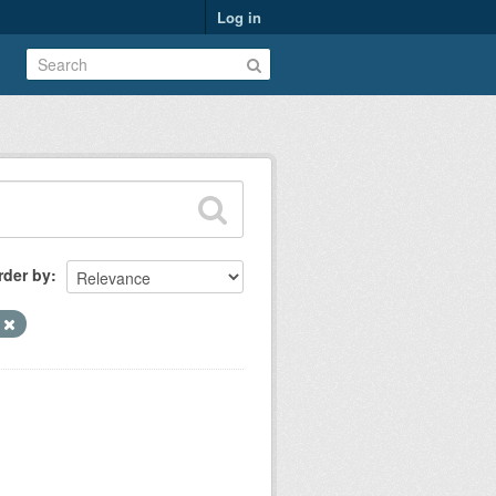
Log in
rder by
s