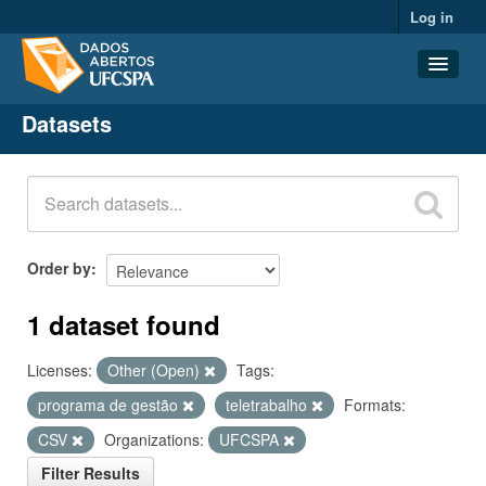
Log in
Datasets
Datasets
Organizations
Groups
About
Order by
1 dataset found
Licenses:
Other (Open)
Tags:
programa de gestão
teletrabalho
Formats:
CSV
Organizations:
UFCSPA
Filter Results