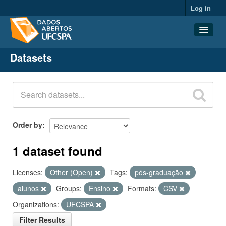
Log in
Datasets
Datasets
Organizations
Groups
About
Order by
1 dataset found
Licenses:
Other (Open)
Tags:
pós-graduação
alunos
Groups:
Ensino
Formats:
CSV
Organizations:
UFCSPA
Filter Results