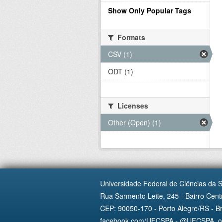
Show Only Popular Tags
Formats
CSV (1)
ODT (1)
Licenses
Other (Open) (1)
Universidade Federal de Ciências da 
Rua Sarmento Leite, 245 - Bairro Centr
CEP: 90050-170 - Porto Alegre/RS - Br
facebook.com/UFCSPA - @UFCSPA_ofi