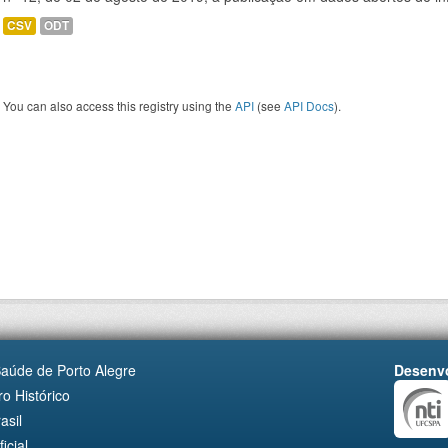
CSV
ODT
You can also access this registry using the
API
(see
API Docs
).
Saúde de Porto Alegre
Desenvo
o Histórico
asil
cial