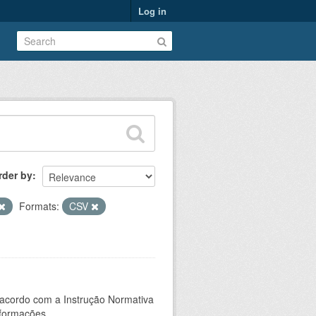
Log in
rder by
Formats:
CSV
 acordo com a Instrução Normativa
formações...