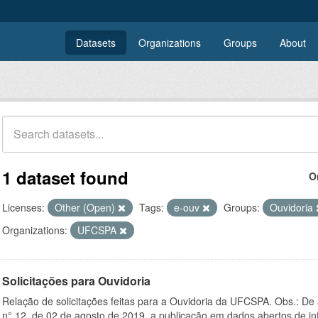
Datasets
Organizations
Groups
About
1 dataset found
O
Licenses:
Other (Open)
Tags:
e-ouv
Groups:
Ouvidoria
Organizations:
UFCSPA
Solicitações para Ouvidoria
Relação de solicitações feitas para a Ouvidoria da UFCSPA. Obs.: De
n° 12, de 02 de agosto de 2019, a publicação em dados abertos de in