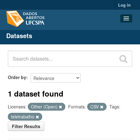
Log in
Datasets
Datasets
Organizations
Groups
About
Order by
1 dataset found
Licenses:
Other (Open)
Formats:
CSV
Tags:
teletrabalho
Filter Results