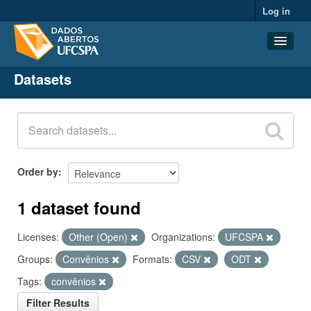
Log in
Datasets
Datasets
Organizations
Groups
About
Order by
1 dataset found
Licenses:
Other (Open)
Organizations:
UFCSPA
Groups:
Convênios
Formats:
CSV
ODT
Tags:
convênios
Filter Results