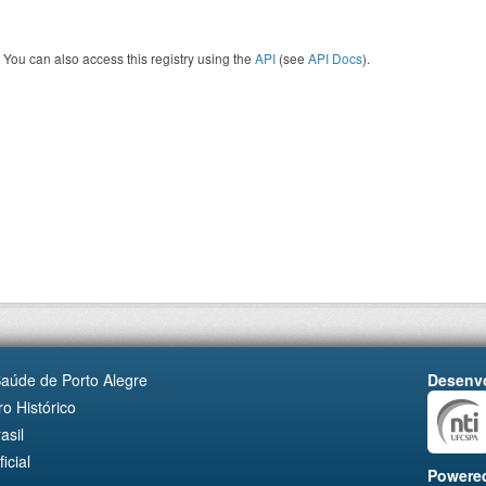
You can also access this registry using the
API
(see
API Docs
).
Saúde de Porto Alegre
Desenvo
o Histórico
asil
cial
Powere