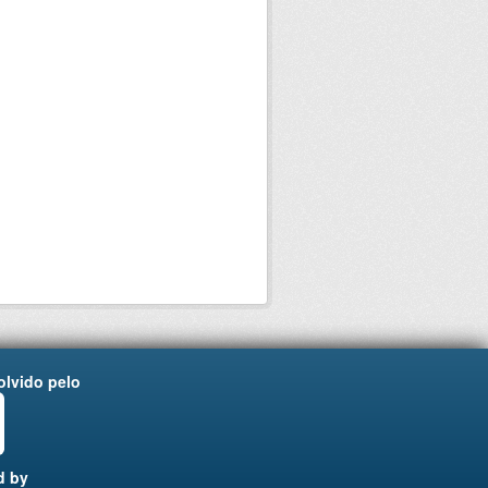
lvido pelo
d by