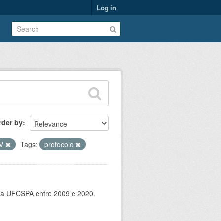
Log in
rder by
SV
Tags:
protocolo
 da UFCSPA entre 2009 e 2020.