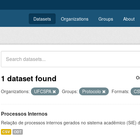
Datasets
Organizations
Groups
About
1 dataset found
O
Organizations:
UFCSPA
Groups:
Protocolo
Formats:
C
Processos Internos
Relação de processos internos gerados no sistema acadêmico (SIE)
CSV
ODT