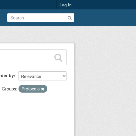
Log in
rder by
Groups:
Protocolo