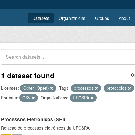
Datasets
Organizations
Groups
About
1 dataset found
O
Licenses:
Other (Open)
Tags:
processos
protocolos
Formats:
CSV
Organizations:
UFCSPA
Processos Eletrônicos (SEI)
Relação de processos eletrônicos da UFCSPA.