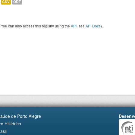
CSV
ODT
You can also access this registry using the
API
(see
API Docs
).
Saúde de Porto Alegre
Desenvo
o Histórico
asil