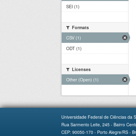
SEI (1)
Formats
CSV (1)
ODT (1)
Licenses
Other (Open) (1)
Universidade Federal de Ciências da 
Rua Sarmento Leite, 245 - Bairro Centr
CEP: 90050-170 - Porto Alegre/RS - Br