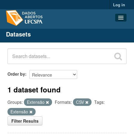
Log in
Datasets
Datasets
Organizations
Groups
About
Order by
1 dataset found
Groups:
Extensão
Formats:
CSV
Tags:
Extensão
Filter Results