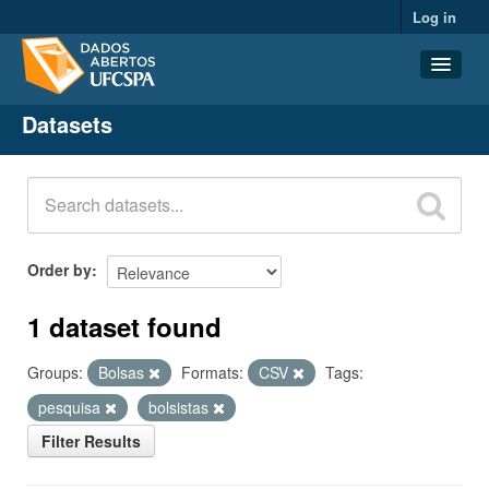
Log in
Datasets
Datasets
Organizations
Groups
About
Order by
1 dataset found
Groups:
Bolsas
Formats:
CSV
Tags:
pesquisa
bolsistas
Filter Results