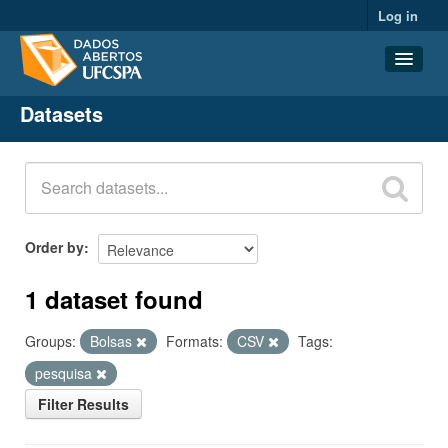
Log in
Datasets
Datasets
Organizations
Groups
About
Order by
1 dataset found
Groups:
Bolsas
Formats:
CSV
Tags:
pesquisa
Filter Results