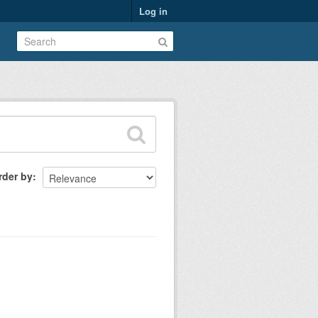
Log in
rder by