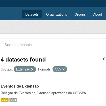
Datasets
Organizations
Groups
About
4 datasets found
O
Groups:
Extensão
Formats:
CSV
Eventos de Extensão
Relação de Eventos de Extensão aprovados da UFCSPA.
CSV
ODT