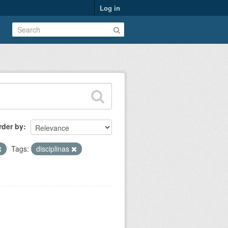
Log in
rder by
Tags:
disciplinas