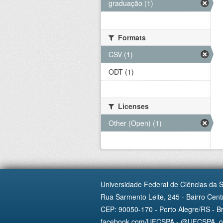
graduação (1)
Formats
CSV (1)
ODT (1)
Licenses
Other (Open) (1)
Universidade Federal de Ciências da 
Rua Sarmento Leite, 245 - Bairro Centr
CEP: 90050-170 - Porto Alegre/RS - Br
facebook.com/UFCSPA - @UFCSPA_ofi