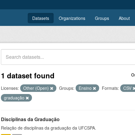
Datasets
Organizations
Groups
About
1 dataset found
O
Licenses:
Other (Open)
Groups:
Ensino
Formats:
CSV
graduação
Disciplinas da Graduação
Relação de disciplinas da graduação da UFCSPA.