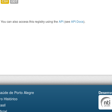
CSV
ODT
You can also access this registry using the
API
(see
API Docs
).
Saúde de Porto Alegre
Desenvo
o Histórico
asil
cial