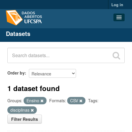
Log in
Datasets
Datasets
Organizations
Groups
About
Order by
1 dataset found
Groups:
Ensino
Formats:
CSV
Tags:
disciplinas
Filter Results