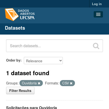
Log in
Datasets
Datasets
Organizations
Groups
About
Order by
1 dataset found
Groups:
Ouvidoria
Formats:
CSV
Filter Results
Solicitações para Ouvidoria