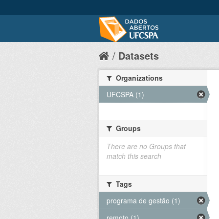
Datasets
Organizations
UFCSPA (1)
Groups
There are no Groups that
match this search
Tags
programa de gestão (1)
remoto (1)