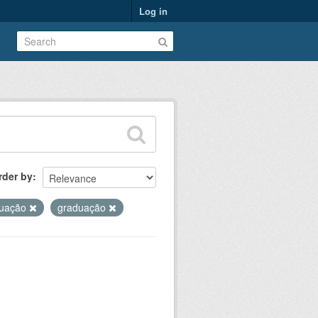
Log in
rder by
duação
graduação