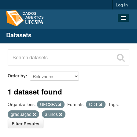
Log in
Datasets
Datasets
Organizations
Groups
About
Order by
1 dataset found
Organizations:
UFCSPA
Formats:
ODT
Tags:
graduação
alunos
Filter Results