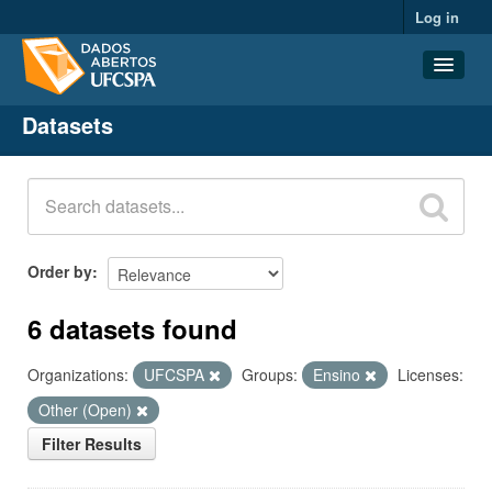
Log in
Datasets
Datasets
Organizations
Groups
About
Order by
6 datasets found
Organizations:
UFCSPA
Groups:
Ensino
Licenses:
Other (Open)
Filter Results