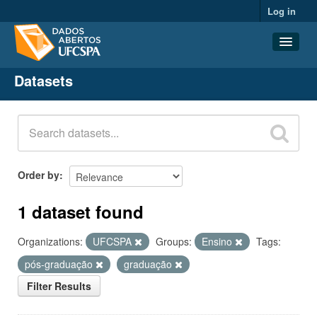
Log in
Datasets
Datasets
Organizations
Groups
About
Order by
1 dataset found
Organizations:
UFCSPA
Groups:
Ensino
Tags:
pós-graduação
graduação
Filter Results