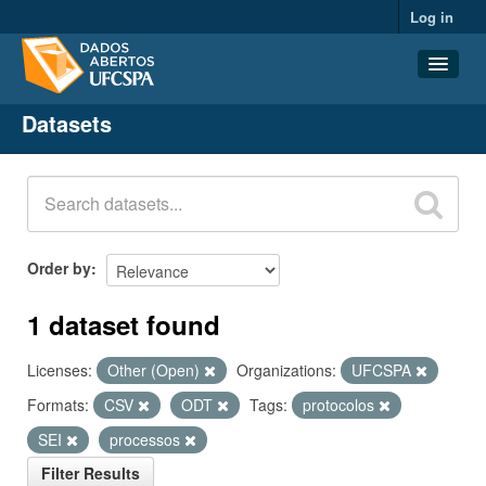
Log in
Datasets
Datasets
Organizations
Groups
About
Order by
1 dataset found
Licenses:
Other (Open)
Organizations:
UFCSPA
Formats:
CSV
ODT
Tags:
protocolos
SEI
processos
Filter Results