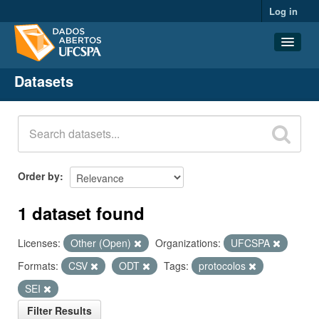
Log in
Datasets
Datasets
Organizations
Groups
About
Order by
1 dataset found
Licenses:
Other (Open)
Organizations:
UFCSPA
Formats:
CSV
ODT
Tags:
protocolos
SEI
Filter Results