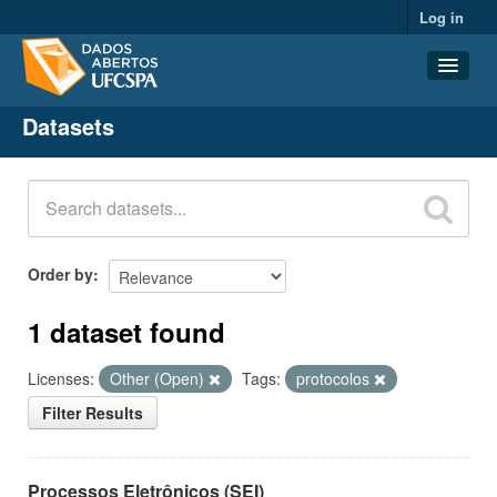
Log in
Datasets
Datasets
Organizations
Groups
About
Order by
1 dataset found
Licenses:
Other (Open)
Tags:
protocolos
Filter Results
Processos Eletrônicos (SEI)