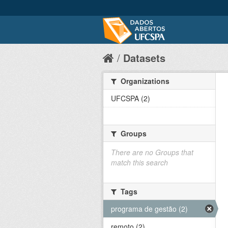
Datasets
Organizations
UFCSPA (2)
Groups
There are no Groups that
match this search
Tags
programa de gestão (2)
remoto (2)