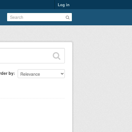
Log in
rder by