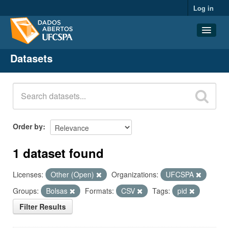
Log in
Datasets
Datasets
Organizations
Groups
About
Order by
1 dataset found
Licenses:
Other (Open)
Organizations:
UFCSPA
Groups:
Bolsas
Formats:
CSV
Tags:
pid
Filter Results