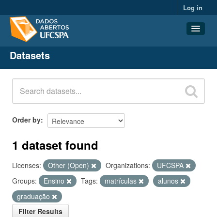
Log in
Datasets
Datasets
Organizations
Groups
About
Order by
1 dataset found
Licenses:
Other (Open)
Organizations:
UFCSPA
Groups:
Ensino
Tags:
matrículas
alunos
graduação
Filter Results