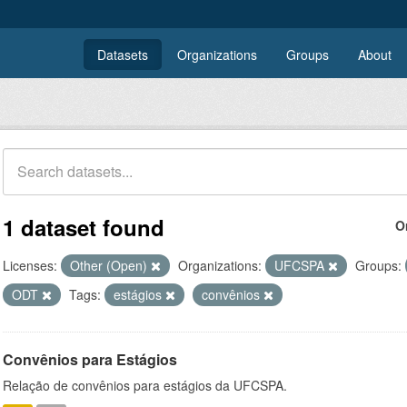
Datasets
Organizations
Groups
About
1 dataset found
O
Licenses:
Other (Open)
Organizations:
UFCSPA
Groups:
ODT
Tags:
estágios
convênios
Convênios para Estágios
Relação de convênios para estágios da UFCSPA.