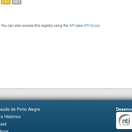
CSV
ODT
You can also access this registry using the
API
(see
API Docs
).
Saúde de Porto Alegre
Desenvo
o Histórico
asil
cial