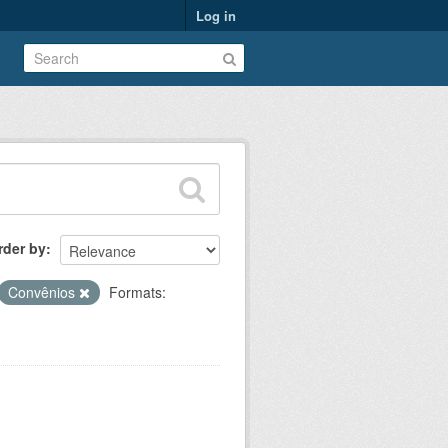
Log in
rder by
Convênios
Formats: