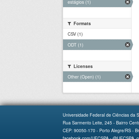
estágios (1)
Formats
CSV (1)
ODT (1)
Licenses
Other (Open) (1)
Universidade Federal de Ciências da 
Rua Sarmento Leite, 245 - Bairro Centr
CEP: 90050-170 - Porto Alegre/RS - Br
facebook.com/UFCSPA - @UFCSPA_ofi