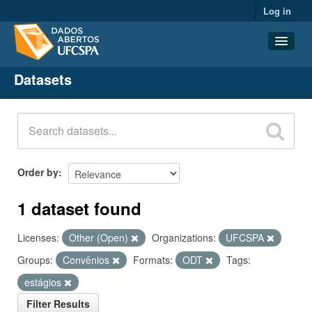
Log in
Datasets
Datasets
Organizations
Groups
About
Order by
1 dataset found
Licenses:
Other (Open)
Organizations:
UFCSPA
Groups:
Convênios
Formats:
ODT
Tags:
estágios
Filter Results