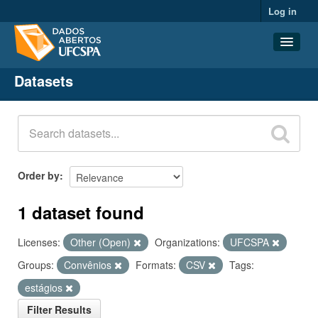
Log in
Datasets
Datasets
Organizations
Groups
About
Order by
1 dataset found
Licenses:
Other (Open)
Organizations:
UFCSPA
Groups:
Convênios
Formats:
CSV
Tags:
estágios
Filter Results