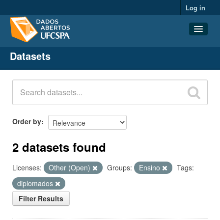
Log in
Datasets
Datasets
Organizations
Groups
About
Order by
2 datasets found
Licenses:
Other (Open)
Groups:
Ensino
Tags:
diplomados
Filter Results