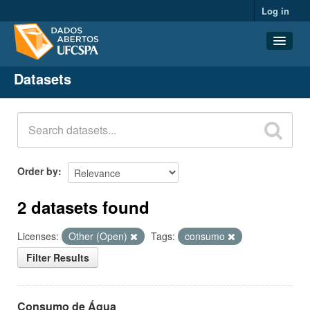
Log in
Datasets
Datasets
Organizations
Groups
About
Order by
2 datasets found
Licenses:
Other (Open)
Tags:
consumo
Filter Results
Consumo de Água