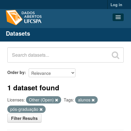
Log in
Datasets
Datasets
Organizations
Groups
About
Order by
1 dataset found
Licenses:
Other (Open)
Tags:
alunos
pós-graduação
Filter Results