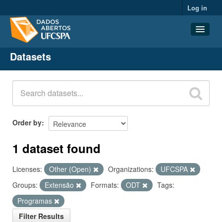
Log in
Datasets
Datasets
Organizations
Groups
About
Order by
1 dataset found
Licenses:
Other (Open)
Organizations:
UFCSPA
Groups:
Extensão
Formats:
ODT
Tags:
Programas
Filter Results