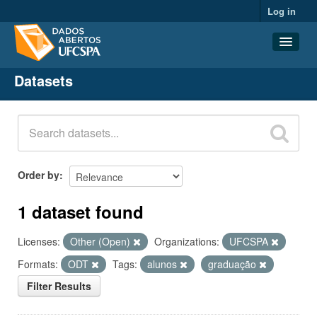
Log in
Datasets
Datasets
Organizations
Groups
About
Order by
1 dataset found
Licenses:
Other (Open)
Organizations:
UFCSPA
Formats:
ODT
Tags:
alunos
graduação
Filter Results