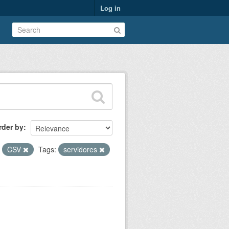
Log in
rder by
CSV
Tags:
servidores