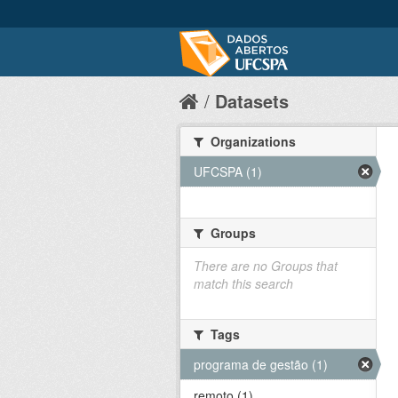
Datasets
Organizations
UFCSPA (1)
Groups
There are no Groups that
match this search
Tags
programa de gestão (1)
remoto (1)