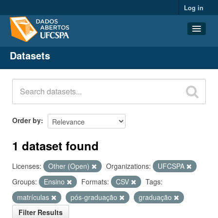
Log in
Datasets
Datasets
Organizations
Groups
About
Order by
1 dataset found
Licenses:
Other (Open)
Organizations:
UFCSPA
Groups:
Ensino
Formats:
CSV
Tags:
matrículas
pós-graduação
graduação
Filter Results