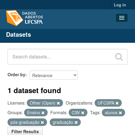
Log in
Datasets
Datasets
Organizations
Groups
About
Order by
1 dataset found
Licenses:
Other (Open)
Organizations:
UFCSPA
Groups:
Ensino
Formats:
CSV
Tags:
alunos
pós-graduação
graduação
Filter Results