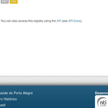
ODT
CSV
You can also access this registry using the
API
(see
API Docs
).
Saúde de Porto Alegre
Desenvo
o Histórico
asil