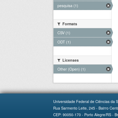
pesquisa (1)
Formats
CSV (1)
ODT (1)
Licenses
Other (Open) (1)
Universidade Federal de Ciências da 
Rua Sarmento Leite, 245 - Bairro Centr
CEP: 90050-170 - Porto Alegre/RS - Br