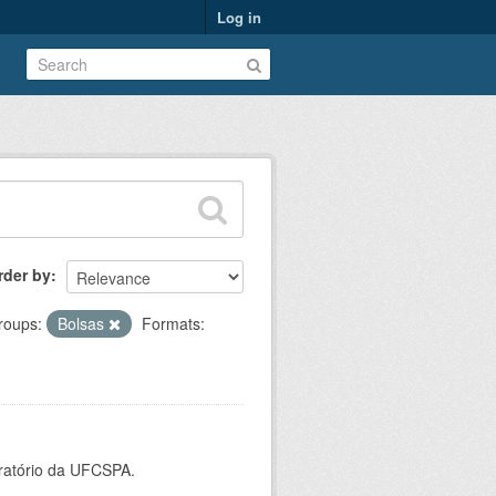
Log in
rder by
roups:
Bolsas
Formats:
oratório da UFCSPA.