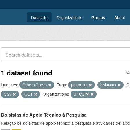
Datasets
Organizations
Groups
About
1 dataset found
O
Licenses:
Other (Open)
Tags:
pesquisa
bolsistas
G
CSV
ODT
Organizations:
UFCSPA
Bolsistas de Apoio Técnico à Pesquisa
Relação de bolsistas de apoio técnico à pesquisa e atividades de lab