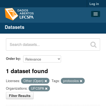
Log in
Datasets
Datasets
Organizations
Groups
About
Order by
1 dataset found
Licenses:
Other (Open)
Tags:
protocolos
Organizations:
UFCSPA
Filter Results