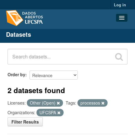
Log in
Datasets
Datasets
Organizations
Groups
About
Order by
2 datasets found
Licenses:
Other (Open)
Tags:
processos
Organizations:
UFCSPA
Filter Results