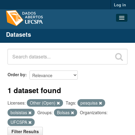
Log in
Datasets
Datasets
Organizations
Groups
About
Order by
1 dataset found
Licenses:
Other (Open)
Tags:
pesquisa
bolsistas
Groups:
Bolsas
Organizations:
UFCSPA
Filter Results